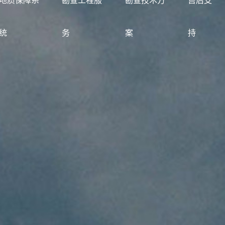
地质保障系
勘查工程服
勘查技术方
售后支
统
务
案
持