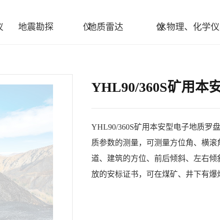
仪
地震勘探
仪
地质雷达
仪
水物理、化学仪
YHL90/360S矿
YHL90/360S矿用本安型电子地
质参数的测量，可测量方位角、横滚
道、建筑的方位、前后倾斜、左右倾
放的安标证书，可在煤矿、井下有爆