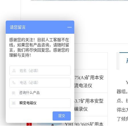
请您留言
感谢您的关注！目前人工客服不在
线，如果您有产品咨询，请随时留
言，我们将尽快回复您。感谢您的
理解与支持！
产品推荐
YDZ75(A)矿用本安
1
型直流电法仪
器组
咨询什么产品
点、
YHB3.7矿用本安型
2
瞬变电磁仪
地质编录仪
得出
提交
了倾
YHL90/360S矿用本
3