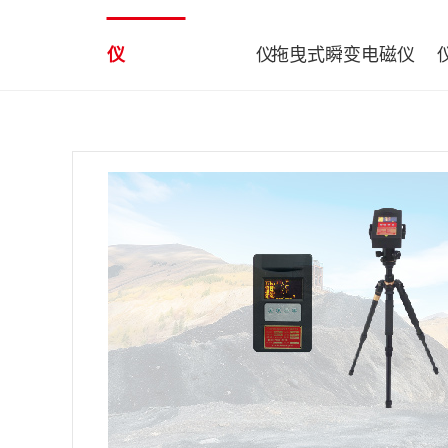
仪
仪
拖曳式瞬变电磁仪