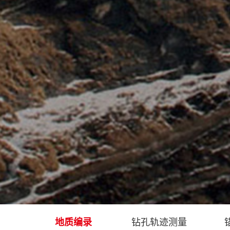
地质编录
钻孔轨迹测量