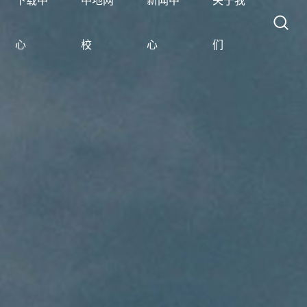
下载中
中地网
新闻中
关于我
心
校
心
们