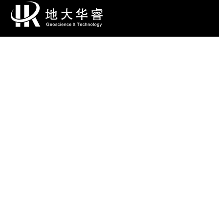
数智勘查装备
数智勘查软件
地质保障系统
勘查工程服务
勘查技术方案
售后支持