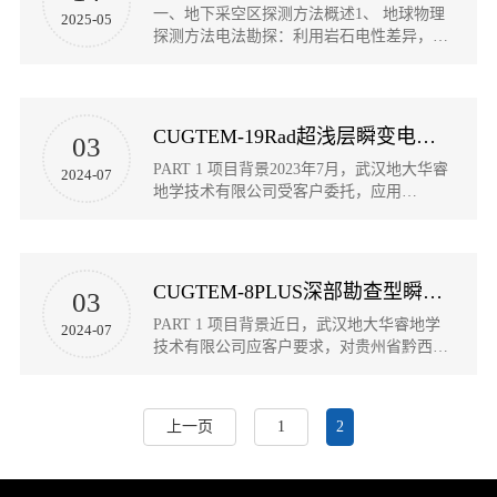
一、地下采空区探测方法概述1、 地球物理
2025-05
探测方法电法勘探：利用岩石电性差异，通
过电阻率法、电磁法等探测地下空洞。地震
勘探：通过人工震源产生地震波，分析波速
变化和反射信号，判断地下结构。重力勘
探：测量重...
CUGTEM-19Rad超浅层瞬变电磁仪在堤坝蚁穴勘察中的应用
03
PART 1 项目背景2023年7月，武汉地大华睿
2024-07
地学技术有限公司受客户委托，应用
CUGTEM-19Rad超浅层瞬变电磁仪，采用共
面等值反磁通瞬变电磁法（TEM）对湖北省
武汉市东荆河某堤坝三处蚁穴点...
CUGTEM-8PLUS深部勘查型瞬变电磁仪在煤矿充水区探测中的应用
03
PART 1 项目背景近日，武汉地大华睿地学
2024-07
技术有限公司应客户要求，对贵州省黔西市
某煤矿地下采空区进行物探实验工作，本次
实验主要目标为：探测深度为500m左右的煤
田采空区及充水区。PART 2技术方...
上一页
1
2