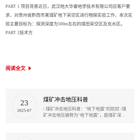
PART 1 项目背景近日，武汉地大华睿地学技术有限公司应客户要
求，对贵州省黔西市某煤矿地下采空区进行物探实验工作，本次实
验主要目标为：探测深度为500m左右的煤田采空区及充水区。
PART 2技术方
阅读全文
煤矿冲击地压科普
23
/ 煤矿冲击地压科普：“地下地震”的防控 /煤
2025-07
矿冲击地压被称为“地下地震”，是煤矿深部
开采中极具破坏性的动力灾害，近年来随着
开采深度增加，其发生频率和危害程度显著
上升。今天，作者将结合《煤矿安全规