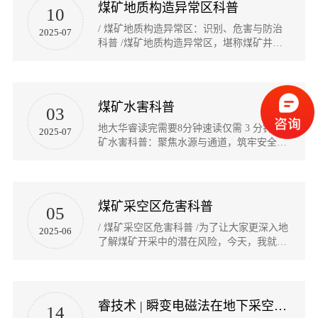
程》...
煤矿地质构造异常区科普
10
/ 煤矿地质构造异常区：识别、危害与防治
2025-07
科普 /煤矿地质构造异常区，堪称煤矿井下
的“多事之地”，像断层、陷落柱、褶曲等异
常构造，往往带来围岩破碎、顶板淋水、应
力集中等一系列棘手问题，严重威胁着生产
安全...
煤矿水害科普
03
地大华睿读完需要8分钟速读仅需 3 分钟/ 煤
2025-07
矿水害科普：聚焦水源与通道，筑牢安全防
线 /煤矿水害是威胁井下作业安全的“隐形杀
手”——它可能瞬间淹没巷道、摧毁设备，甚
至夺走矿工生命。根据国家矿山安全监...
煤矿采空区危害科普
05
/ 煤矿采空区危害科普 /为了让大家更深入地
2025-06
了解煤矿开采中的潜在风险，今天，我就来
和大家讲讲煤矿采空区那些不容小觑的危
害。1 采空区是如何形成的在煤炭开采过程
中，矿工们把地下的煤炭采出后...
睿技术 | 瞬变电磁法在地下采空区探测中的应用研究
14