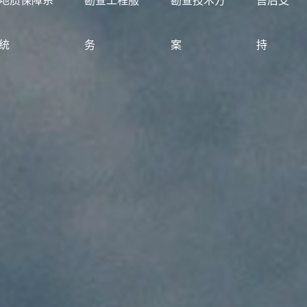
地质保障系
勘查工程服
勘查技术方
售后支
统
务
案
持