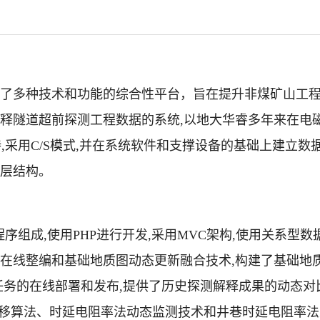
成了多种技术和功能的综合性平台，旨在提升非煤矿山工
释隧道超前探测工程数据的系统,以地大华睿多年来在电
持,采用C/S模式,并在系统软件和支撑设备的基础上建立数
多层结构。
程序组成,使用PHP进行开发,采用MVC架构,使用关系型数
在线整编和基础地质图动态更新融合技术,构建了基础地
任务的在线部署和发布,提供了历史探测解释成果的动态对
的平移算法、时延电阻率法动态监测技术和井巷时延电阻率