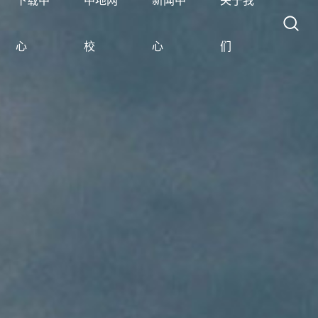
下载中
中地网
新闻中
关于我
心
校
心
们