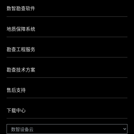
数智勘查软件
地质保障系统
勘查工程服务
勘查技术方案
售后支持
下载中心