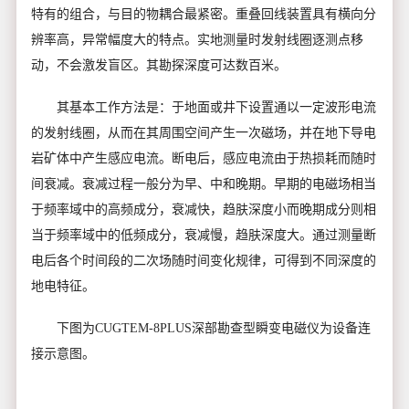
特有的组合，与目的物耦合最紧密。重叠回线装置具有横向分
辨率高，异常幅度大的特点。实地测量时发射线圈逐测点移
动，不会激发盲区。其勘探深度可达数百米。
其基本工作方法是：于地面或井下设置通以一定波形电流
的发射线圈，从而在其周围空间产生一次磁场，并在地下导电
岩矿体中产生感应电流。断电后，感应电流由于热损耗而随时
间衰减。衰减过程一般分为早、中和晚期。早期的电磁场相当
于频率域中的高频成分，衰减快，趋肤深度小而晚期成分则相
当于频率域中的低频成分，衰减慢，趋肤深度大。通过测量断
电后各个时间段的二次场随时间变化规律，可得到不同深度的
地电特征。
下图为CUGTEM-8PLUS深部勘查型瞬变电磁仪为设备连
接示意图。