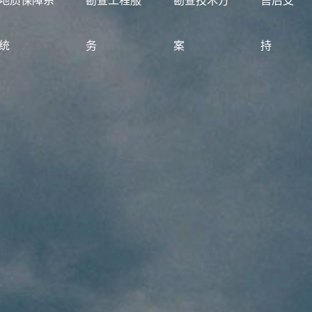
地质保障系
勘查工程服
勘查技术方
售后支
统
务
案
持