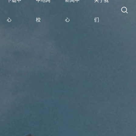
下载中
中地网
新闻中
关于我
心
校
心
们