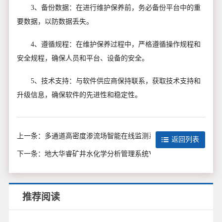
3、备份数据：在进行维护保养前，务必备份平台中的重
要数据，以防数据丢失。
4、遵循规程：在维护保养过程中，严格遵循操作规程和
安全规程，确保人员和平台、设备的安全。
5、技术支持：与软件供应商保持联系，获取技术支持和
升级信息，确保软件的先进性和稳定性。
上一条：
多通道高密度渗流场智能在线监测系统V1.0
返回列表
下一条：
地大华睿矿井水化学分析管理系统V1.0
推荐阅读