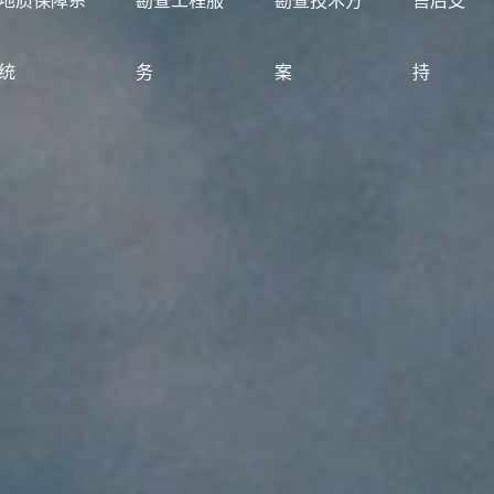
地质保障系
勘查工程服
勘查技术方
售后支
统
务
案
持