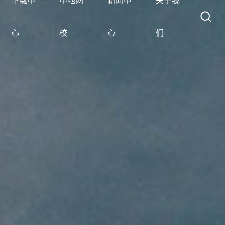
下载中
中地网
新闻中
关于我
心
校
心
们