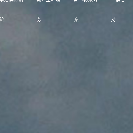
地质保障系
勘查工程服
勘查技术方
售后支
统
务
案
持