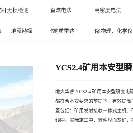
锚杆无损检测
直流电法
高密度电法
仪
地震勘探
仪
地质雷达
仪
水物理、化学仪
YCS2.4矿用本安型
地大华睿 YCS2.4 矿用本安型瞬
都符合本安要求的前提下，有效提高
置包括：矿用发射接收一体式主机、矿
线圈。实际施工中，软件界面友好、