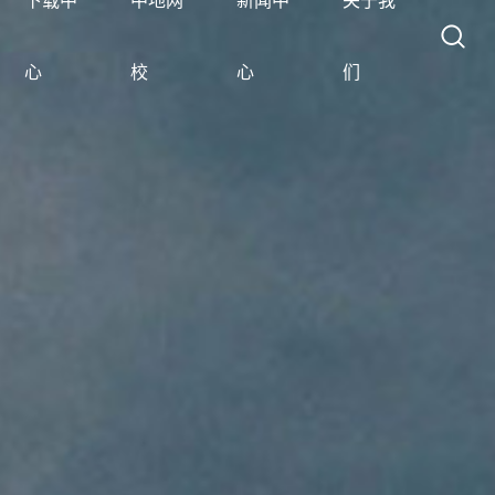
下载中
中地网
新闻中
关于我
心
校
心
们