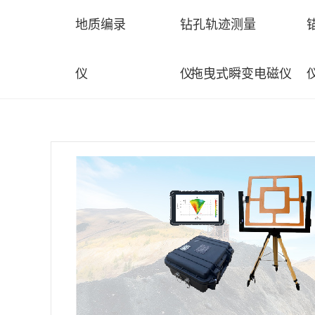
地质编录
钻孔轨迹测量
仪
仪
拖曳式瞬变电磁仪